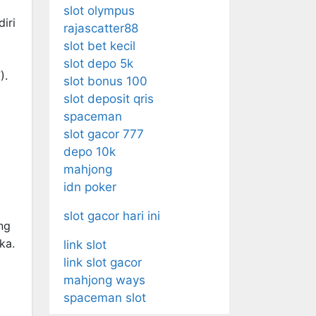
slot olympus
iri
rajascatter88
slot bet kecil
slot depo 5k
).
slot bonus 100
slot deposit qris
spaceman
slot gacor 777
depo 10k
mahjong
idn poker
slot gacor hari ini
ng
ka.
link slot
link slot gacor
mahjong ways
spaceman slot