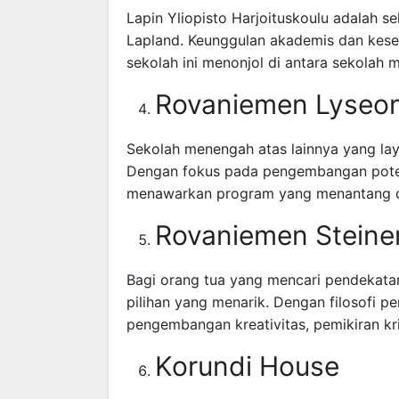
Lapin Yliopisto Harjoituskoulu adalah s
Lapland. Keunggulan akademis dan kese
sekolah ini menonjol di antara sekolah 
Rovaniemen Lyseon
Sekolah menengah atas lainnya yang la
Dengan fokus pada pengembangan potens
menawarkan program yang menantang 
Rovaniemen Steine
Bagi orang tua yang mencari pendekatan
pilihan yang menarik. Dengan filosofi p
pengembangan kreativitas, pemikiran kri
Korundi House