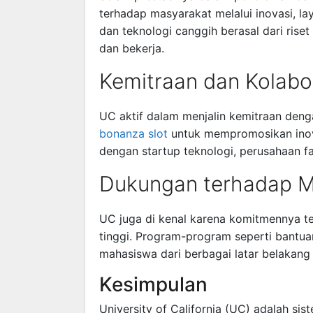
terhadap masyarakat melalui inovasi, 
dan teknologi canggih berasal dari rise
dan bekerja.
Kemitraan dan Kolabo
UC aktif dalam menjalin kemitraan deng
bonanza slot
untuk mempromosikan inov
dengan startup teknologi, perusahaan fa
Dukungan terhadap 
UC juga di kenal karena komitmennya te
tinggi. Program-program seperti bant
mahasiswa dari berbagai latar belakang
Kesimpulan
University of California (UC) adalah si