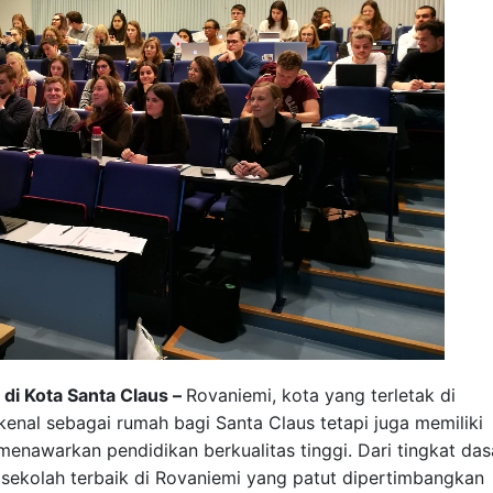
 di Kota Santa Claus –
Rovaniemi, kota yang terletak di
rkenal sebagai rumah bagi Santa Claus tetapi juga memiliki
enawarkan pendidikan berkualitas tinggi. Dari tingkat das
 sekolah terbaik di Rovaniemi yang patut dipertimbangkan