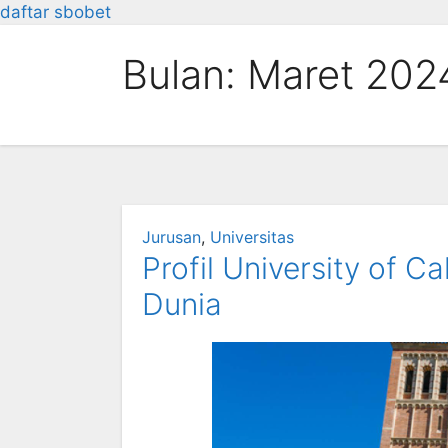
daftar sbobet
Skip
Bulan:
Maret 202
to
content
Jurusan
,
Universitas
Profil University of Ca
Dunia