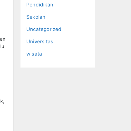
Pendidikan
Sekolah
Uncategorized
tan
Universitas
lu
wisata
k,