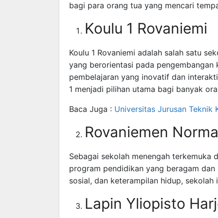
bagi para orang tua yang mencari tempa
Koulu 1 Rovaniemi
Koulu 1 Rovaniemi adalah salah satu sek
yang berorientasi pada pengembangan 
pembelajaran yang inovatif dan interakt
1 menjadi pilihan utama bagi banyak ora
Baca Juga :
Universitas Jurusan Teknik 
Rovaniemen Normaa
Sebagai sekolah menengah terkemuka d
program pendidikan yang beragam dan
sosial, dan keterampilan hidup, sekolah
Lapin Yliopisto Har