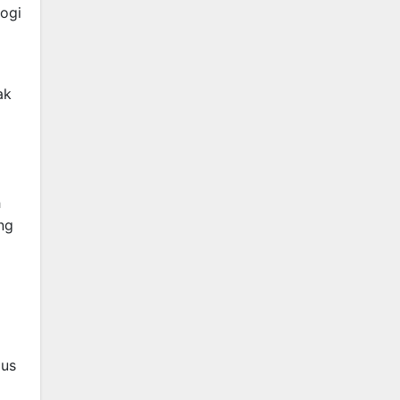
ogi
ak
h
ng
pus