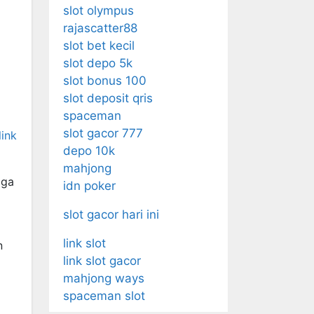
slot olympus
rajascatter88
slot bet kecil
slot depo 5k
slot bonus 100
slot deposit qris
spaceman
slot gacor 777
link
depo 10k
mahjong
gga
idn poker
slot gacor hari ini
link slot
n
link slot gacor
mahjong ways
spaceman slot