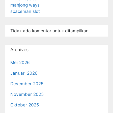
mahjong ways
spaceman slot
Tidak ada komentar untuk ditampilkan.
Archives
Mei 2026
Januari 2026
Desember 2025
November 2025
Oktober 2025