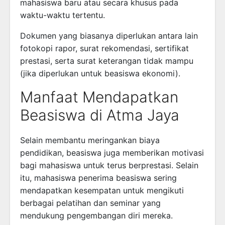
mahasiswa baru atau secara khusus pada
waktu-waktu tertentu.
Dokumen yang biasanya diperlukan antara lain
fotokopi rapor, surat rekomendasi, sertifikat
prestasi, serta surat keterangan tidak mampu
(jika diperlukan untuk beasiswa ekonomi).
Manfaat Mendapatkan
Beasiswa di Atma Jaya
Selain membantu meringankan biaya
pendidikan, beasiswa juga memberikan motivasi
bagi mahasiswa untuk terus berprestasi. Selain
itu, mahasiswa penerima beasiswa sering
mendapatkan kesempatan untuk mengikuti
berbagai pelatihan dan seminar yang
mendukung pengembangan diri mereka.