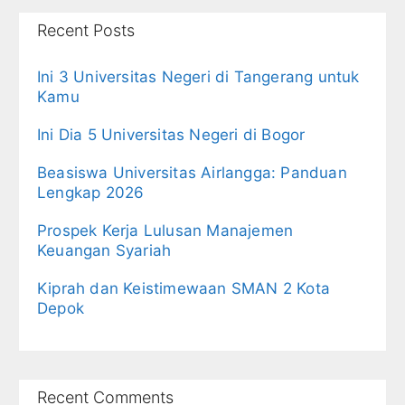
Recent Posts
Ini 3 Universitas Negeri di Tangerang untuk
Kamu
Ini Dia 5 Universitas Negeri di Bogor
Beasiswa Universitas Airlangga: Panduan
Lengkap 2026
Prospek Kerja Lulusan Manajemen
Keuangan Syariah
Kiprah dan Keistimewaan SMAN 2 Kota
Depok
Recent Comments