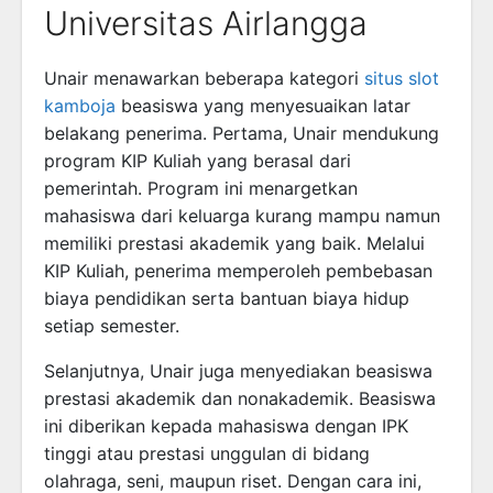
Universitas Airlangga
Unair menawarkan beberapa kategori
situs slot
kamboja
beasiswa yang menyesuaikan latar
belakang penerima. Pertama, Unair mendukung
program KIP Kuliah yang berasal dari
pemerintah. Program ini menargetkan
mahasiswa dari keluarga kurang mampu namun
memiliki prestasi akademik yang baik. Melalui
KIP Kuliah, penerima memperoleh pembebasan
biaya pendidikan serta bantuan biaya hidup
setiap semester.
Selanjutnya, Unair juga menyediakan beasiswa
prestasi akademik dan nonakademik. Beasiswa
ini diberikan kepada mahasiswa dengan IPK
tinggi atau prestasi unggulan di bidang
olahraga, seni, maupun riset. Dengan cara ini,