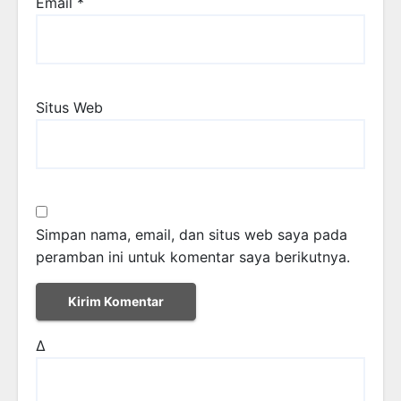
Email
*
Situs Web
Simpan nama, email, dan situs web saya pada
peramban ini untuk komentar saya berikutnya.
Δ