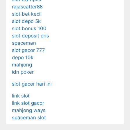
rajascatter88
slot bet kecil
slot depo 5k
slot bonus 100
slot deposit qris
spaceman
slot gacor 777
depo 10k
mahjong
idn poker
slot gacor hari ini
link slot
link slot gacor
mahjong ways
spaceman slot