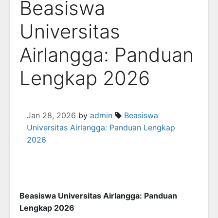
Beasiswa
Universitas
Airlangga: Panduan
Lengkap 2026
Jan 28, 2026
by
admin
Beasiswa
Universitas Airlangga: Panduan Lengkap
2026
Beasiswa Universitas Airlangga: Panduan
Lengkap 2026