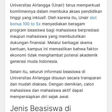
Universitas Airlangga (Unair) terus memperkuat
komitmennya dalam membuka akses pendidikan
tinggi yang inklusif. Oleh karena itu, Unair
slot
bonus 100 to 5x
menyediakan beragam
program beasiswa bagi mahasiswa berprestasi
maupun mahasiswa yang membutuhkan
dukungan finansial. Melalui berbagai skema
bantuan, kampus ini memastikan bahwa faktor
ekonomi tidak menghambat potensi akademik
generasi muda Indonesia.
Selain itu, seluruh informasi beasiswa di
Universitas Airlangga disusun secara transparan
dan mudah diakses. Dengan demikian, calon
mahasiswa dan mahasiswa aktif dapat
mempersiapkan diri sejak awal.
Jenis Beasiswa di