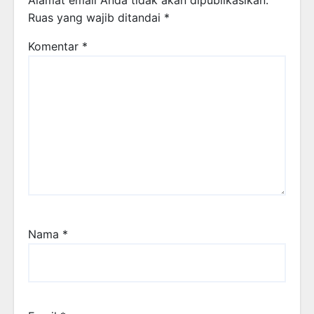
Alamat email Anda tidak akan dipublikasikan.
Ruas yang wajib ditandai
*
Komentar
*
Nama
*