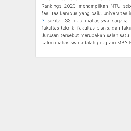
Rankings 2023 menampilkan NTU sebaga
fasilitas kampus yang baik, universitas 
3
sekitar 33 ribu mahasiswa sarjana d
fakultas teknik, fakultas bisnis, dan fa
Jurusan tersebut merupakan salah satu 
calon mahasiswa adalah program MBA 