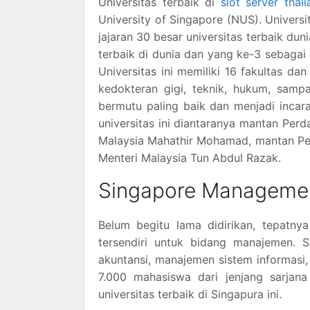
Universitas terbaik di
slot server thai
University of Singapore (NUS). Universi
jajaran 30 besar universitas terbaik du
terbaik di dunia dan yang ke-3 sebagai u
Universitas ini memiliki 16 fakultas dan
kedokteran gigi, teknik, hukum, sam
bermutu paling baik dan menjadi incar
universitas ini diantaranya mantan Per
Malaysia Mahathir Mohamad, mantan Pe
Menteri Malaysia Tun Abdul Razak.
Singapore Managemen
Belum begitu lama didirikan, tepatny
tersendiri untuk bidang manajemen. S
akuntansi, manajemen sistem informasi
7.000 mahasiswa dari jenjang sarjana
universitas terbaik di Singapura ini.