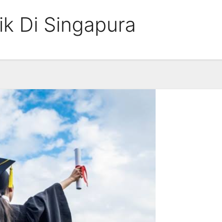
ik Di Singapura