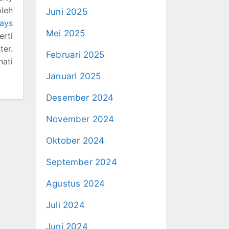
leh
Juni 2025
ays
Mei 2025
rti
ter.
Februari 2025
nati
Januari 2025
Desember 2024
November 2024
Oktober 2024
September 2024
Agustus 2024
Juli 2024
Juni 2024