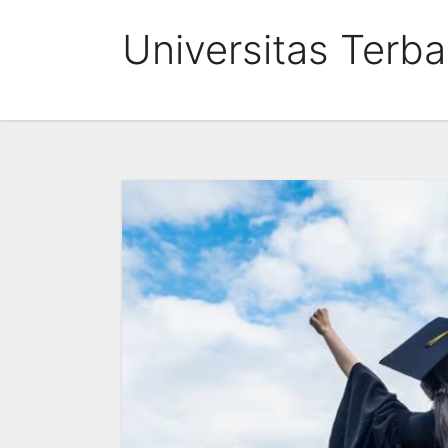
Skip
Universitas Terba
to
content