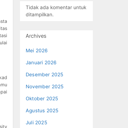
Tidak ada komentar untuk
ditampilkan.
sta
itas
tasi
Archives
ulai
Mei 2026
Januari 2026
Desember 2025
ekad
kamu
November 2025
mpai
Oktober 2025
Agustus 2025
Juli 2025
sity