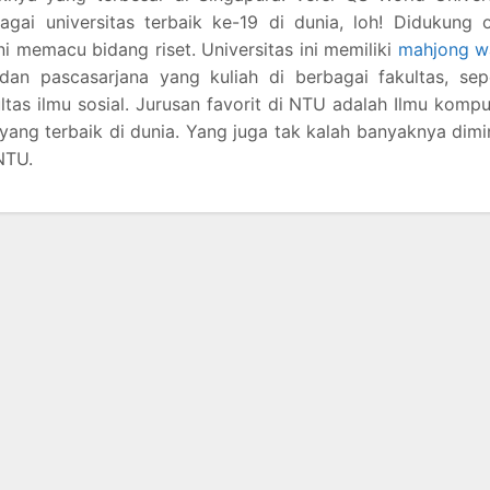
i universitas terbaik ke-19 di dunia, loh! Didukung o
ini memacu bidang riset. Universitas ini memiliki
mahjong w
an pascasarjana yang kuliah di berbagai fakultas, sepe
kultas ilmu sosial. Jurusan favorit di NTU adalah Ilmu kompu
yang terbaik di dunia. Yang juga tak kalah banyaknya dimi
NTU.